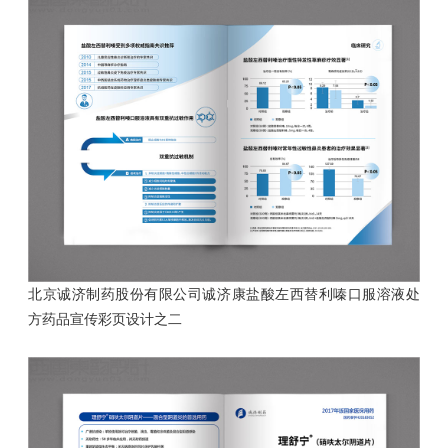
北京诚济制药股份有限公司诚济康盐酸左西替利嗪口服溶液处
方药品
宣传彩页设计之二