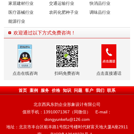
家居建材行业
交通运输行业
快消品行业
医疗器械行业
农药化肥种子业
调味品行业
能源行业
欢迎通过以下方式免费咨询！
点击在线咨询
扫码免费咨询
点击直接通话
首页
案例
服务
价格
知识
问题
客户
我们
联系
北京西风东韵企业形象设计有限公司
值班手机：13910071367（同微信） E-mail：
dongyunkefu@126.com
地址：北京市丰台区航丰路1号院2号楼时代财富天地大厦A座2911