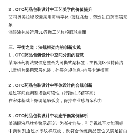
3，OTC药品包装设计中工艺美学的价值提升
艾司奥美拉唑胶囊采用哥特字体+蓝红条纹，塑造进口药高端形
象
滴眼液包装运用3D浮雕工艺模拟眼球曲面
三、平衡之道：法规框架内的创新实践
1，OTC药品包装设计中空间分割的智慧
某降压药将法规信息整合为可撕式副标签，主视觉区保持简洁
儿童钙片采用双层包装，外层合规信息+内层卡通插画
2，OTC药品包装设计中字体设计的合规创新
通过字间距调整增强可读性（行距≥1.5倍字高）
在宋体基础上微调笔触弧度，保持专业感与亲和力
3，OTC药品包装设计中动态平衡案例解析
某滴眼液品牌将警示语设计为渐变箭头，引导视线至功能图标
中药制剂通过水墨纹样底纹，既符合传统药品定位又满足留白