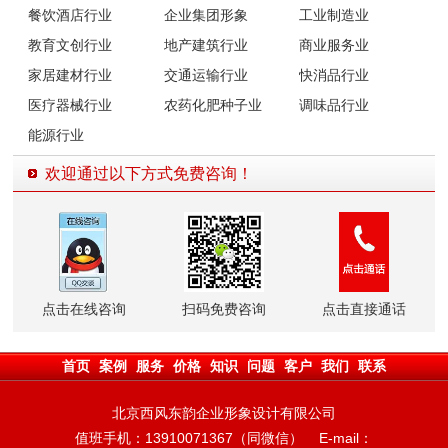
餐饮酒店行业
企业集团形象
工业制造业
教育文创行业
地产建筑行业
商业服务业
家居建材行业
交通运输行业
快消品行业
医疗器械行业
农药化肥种子业
调味品行业
能源行业
欢迎通过以下方式免费咨询！
点击在线咨询
扫码免费咨询
点击直接通话
首页
案例
服务
价格
知识
问题
客户
我们
联系
北京西风东韵企业形象设计有限公司
值班手机：13910071367（同微信） E-mail：