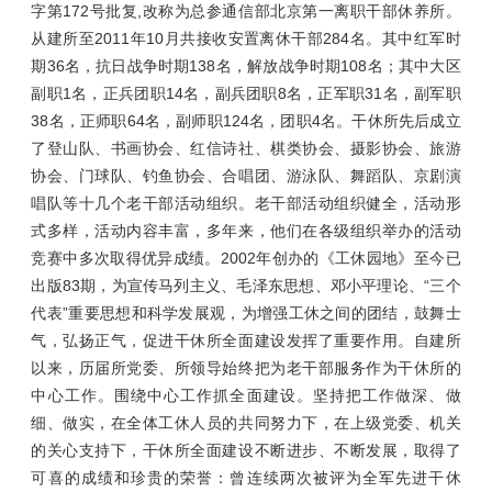
字第172号批复,改称为总参通信部北京第一离职干部休养所。
从建所至2011年10月共接收安置离休干部284名。其中红军时
期36名，抗日战争时期138名，解放战争时期108名；其中大区
副职1名，正兵团职14名，副兵团职8名，正军职31名，副军职
38名，正师职64名，副师职124名，团职4名。干休所先后成立
了登山队、书画协会、红信诗社、棋类协会、摄影协会、旅游
协会、门球队、钓鱼协会、合唱团、游泳队、舞蹈队、京剧演
唱队等十几个老干部活动组织。老干部活动组织健全，活动形
式多样，活动内容丰富，多年来，他们在各级组织举办的活动
竞赛中多次取得优异成绩。2002年创办的《工休园地》至今已
出版83期，为宣传马列主义、毛泽东思想、邓小平理论、“三个
代表”重要思想和科学发展观，为增强工休之间的团结，鼓舞士
气，弘扬正气，促进干休所全面建设发挥了重要作用。自建所
以来，历届所党委、所领导始终把为老干部服务作为干休所的
中心工作。围绕中心工作抓全面建设。坚持把工作做深、做
细、做实，在全体工休人员的共同努力下，在上级党委、机关
的关心支持下，干休所全面建设不断进步、不断发展，取得了
可喜的成绩和珍贵的荣誉：曾连续两次被评为全军先进干休