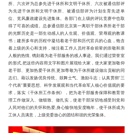
所、六次评为总参先进干休所和文明干休所、六次被通信部评
为先进干休所和文明干休所、被通信部评为计划生育先进单
位、党风廉政建设先进集体。各部门在上级的评比竞赛中也取
得了可喜的成绩。总参通信部北京第一离职干部休养所老干部
的光辉历史是一部生动感人的人生观、价值观、荣辱观的教课
书；建所多年的历程中凝结着老干部和历代官兵的心血，饱含
着上级的关心和支持，倾注着工作人员对革命前辈的崇敬和亲
人般的热情, 镌刻着为老干部服务的感人事迹。我们通过荣誉室
的形式,把这些内容用文字和图片展现给大家，使大家更加敬仰
老干部、更加热爱干休所,更加尊敬为干休所建设做出贡献的同
志们。藉以发扬优良传统、鼓舞士气、激励斗志；认真贯彻“三
个代表”重要思想、科学发展观和当代革命军人核心价值观的要
求，落实《干休所工作条例》，把为老干部服务保障和教育管
理工作做深入、做细致、做扎实，使老干部深切地感受到党和
人民对他们的关怀和热爱,身心愉快地安度晚年，使干休所成为
工休人员满意，上级党委放心的团结和谐的光荣集体。