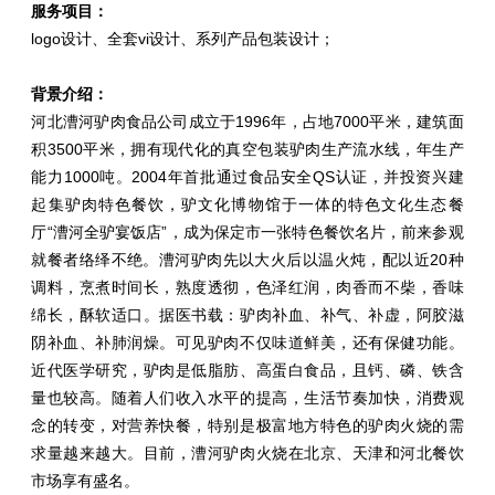
服务项目：
logo设计、全套vi设计、系列产品包装设计；
背景介绍：
河北漕河驴肉食品公司成立于1996年，占地7000平米，建筑面
积3500平米，拥有现代化的真空包装驴肉生产流水线，年生产
能力1000吨。2004年首批通过食品安全QS认证，并投资兴建
起集驴肉特色餐饮，驴文化博物馆于一体的特色文化生态餐
厅“漕河全驴宴饭店”，成为保定市一张特色餐饮名片，前来参观
就餐者络绎不绝。漕河驴肉先以大火后以温火炖，配以近20种
调料，烹煮时间长，熟度透彻，色泽红润，肉香而不柴，香味
绵长，酥软适口。据医书载：驴肉补血、补气、补虚，阿胶滋
阴补血、补肺润燥。可见驴肉不仅味道鲜美，还有保健功能。
近代医学研究，驴肉是低脂肪、高蛋白食品，且钙、磷、铁含
量也较高。随着人们收入水平的提高，生活节奏加快，消费观
念的转变，对营养快餐，特别是极富地方特色的驴肉火烧的需
求量越来越大。目前，漕河驴肉火烧在北京、天津和河北餐饮
市场享有盛名。