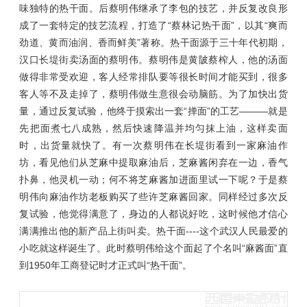
味独特的热干面。后蔡明伟继承了李包的技艺，并反复改良形
成了一套特定的技艺流程，打造了“蔡林记热干面”，以其“爽而
劲道、黄而油润、香而鲜美”著称。热干面源于三十年代初期，
汉口长堤街卖汤面的蔡明伟。蔡明伟是黄陂蔡榨人，他的汤面
做得非常受欢迎，客人经常排队要等很长时间才能买到，很多
客人等不及走掉了，蔡明伟做生意很会动脑筋。为了加快出货
量，通过反复试验，他终于摸索出一套“掸面”的工艺———就是
先把面煮七八成熟，然后快速降温并均匀抹上油，这样卖面
时，出货量就快了。有一次蔡明伟在长堤街看到一家麻油作
坊，看见他们从芝麻中提取麻油后，芝麻酱闲弃在一边，香气
扑鼻，他灵机一动；何不将芝麻酱加进面里试一下呢？于是蔡
明伟向麻油作坊老板购买了些许芝麻酱回家。同样经过多次反
复试验，他觉得满意了，身边的人都说好吃，这时候他才信心
满满推出他的新产品上街叫卖。热干面----这个武汉人民最爱的
小吃就这样诞生了。此时蔡明伟给这个面起了个名叫“麻酱面”直
到1950年工商登记时才正式叫“热干面”。