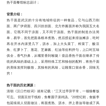
热干面
餐馆
标志设计；
背景介绍：
热干面是武汉的十分有地域特征的一种食品，它与山西刀削
面、两广伊府面、四川担担面、北方炸酱面并称为我国五大名
面。它既不同于凉面，又不同于汤面。热干面的制造办法简
单，易学，首先把面条根本煮熟，然后捞起来排油摊凉，吃时
再在开水内滚烫几下，沥水，加上大头菜丁、榨菜丁、酸豆
角、红萝卜丁、葱花、芝麻酱、红油等佐料拌匀，上口时五味
俱全，香气扑鼻，从嘴里香到喉咙！壹品香热干面在继承了传
统的风味的基础上上，采用特殊工艺和独创的配料，将热干面
的美味发挥到极致，其独有的风味，让顾客口留余香，回味无
穷！
热干面的历史渊源：
清朝《汉口竹枝词》就有记载：“三天过早异平常，一顿狼餐饭
可忘。 切面豆丝干线粉，鱼餐圆子滚鸡汤。”20世纪初，食贩李
包延续前人切面做法，将面煮熟、沥水、拌上香油等做成了风