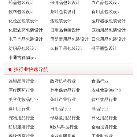
药品包装设计
保健品包装设计
农产品包装设计
饮料包装设计
茶叶包装设计
食用油包装设计
化妆品包装设计
酒包装设计
医疗器械包装设计
化肥农药包装设计
日用品包装设计
宠物用品包装设计
电子产品包装设计
母婴童用品包装设计
日化用品包装设计
纺织品包装设计
杂粮干果包装设计
瓶子瓶型设计
卡通吉祥物设计
按行业快速导航
连锁品牌行业
政府机构行业
食品行业
医疗医药行业
养生保健品行业
农林牧副渔行业
美容化妆品行业
茶叶产业行业
饮料饮品行业
食用油行业
日用品行业
酒品行业
宠物用品行业
母婴童用品行业
日化用品行业
纺织服装行业
it数码科技行业
金融投资行业
餐饮酒店行业
企业集团形象
工业制造业