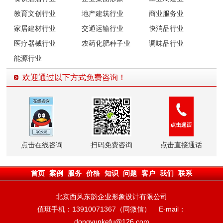
教育文创行业
地产建筑行业
商业服务业
家居建材行业
交通运输行业
快消品行业
医疗器械行业
农药化肥种子业
调味品行业
能源行业
欢迎通过以下方式免费咨询！
点击在线咨询
扫码免费咨询
点击直接通话
首页
案例
服务
价格
知识
问题
客户
我们
联系
北京西风东韵企业形象设计有限公司
值班手机：13910071367（同微信） E-mail：
dongyunkefu@126.com