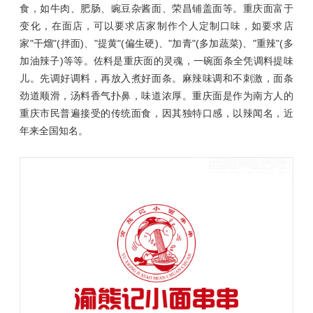
食，如牛肉、肥肠、豌豆杂酱面、荣昌铺盖面等。重庆面富于
变化，在面店，可以要求店家制作个人定制口味，如要求店
家"干熘"(拌面)、"提黄"(偏生硬)、"加青"(多加蔬菜)、"重辣"(多
加油辣子)等等。佐料是重庆面的灵魂，一碗面条全凭调料提味
儿。先调好调料，再放入煮好面条。麻辣味调和不刺激，面条
劲道顺滑，汤料香气扑鼻，味道浓厚。重庆面是作为南方人的
重庆市民普遍接受的传统面食，因其独特口感，以辣闻名，近
年来全国知名。