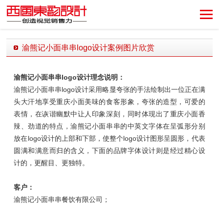
创造视觉销售力！
渝熊记小面串串logo设计案例图片欣赏
发布时间：2018-10-08 15:44:37 发布者：西风东韵设计公司
渝熊记小面串串logo设计理念说明：
渝熊记小面串串logo设计采用略显夸张的手法绘制出一位正在满
头大汗地享受重庆小面美味的食客形象，夸张的造型，可爱的
表情，在诙谐幽默中让人印象深刻，同时体现出了重庆小面香
辣、劲道的特点，渝熊记小面串串的中英文字体在呈弧形分别
放在logo设计的上部和下部，使整个logo设计图形呈圆形，代表
圆满和满意而归的含义，下面的品牌字体设计则是经过精心设
计的，更醒目、更独特。
客户：
渝熊记小面串串餐饮有限公司；