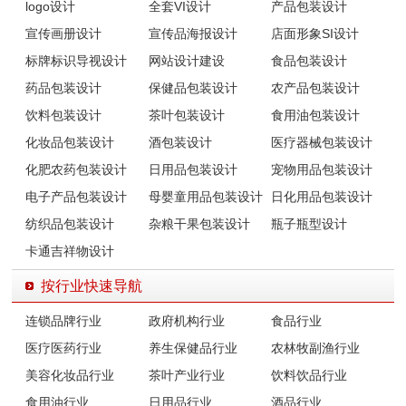
logo设计
全套VI设计
产品包装设计
宣传画册设计
宣传品海报设计
店面形象SI设计
标牌标识导视设计
网站设计建设
食品包装设计
药品包装设计
保健品包装设计
农产品包装设计
饮料包装设计
茶叶包装设计
食用油包装设计
化妆品包装设计
酒包装设计
医疗器械包装设计
化肥农药包装设计
日用品包装设计
宠物用品包装设计
电子产品包装设计
母婴童用品包装设计
日化用品包装设计
纺织品包装设计
杂粮干果包装设计
瓶子瓶型设计
卡通吉祥物设计
按行业快速导航
连锁品牌行业
政府机构行业
食品行业
医疗医药行业
养生保健品行业
农林牧副渔行业
美容化妆品行业
茶叶产业行业
饮料饮品行业
食用油行业
日用品行业
酒品行业