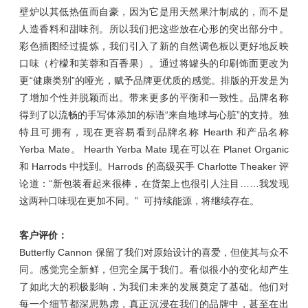
壁炉以其低热值而自豪，因为它是用天然果汁制成的，而不是
人造香料和甜味剂。所以我们把这些放在心形的突出部分中。
彩色插图经过提炼，我们引入了新的自然调色板以更好地反映
口味（柠檬和芙蓉和百香果）。通过将罐头的印刷饰面更改为
更“健康类别”的哑光，赋予品牌更优质的感觉。排版的开发是为
了增加个性并脱颖而出。带来更多的平衡和一致性。品牌名称
得到了以流畅的手写体添加的标语“来自地球与心脏”的支持。独
特且可拥有，现在更容易看到品牌名称 Hearth 和产品名称
Yerba Mate。 Hearth Yerba Mate 现在可以在 Planet Organic
和 Harrods 中找到。Harrods 的高级买手 Charlotte Theaker 评
论道：“新包装看起来很棒，在货架上也很引人注目……我发现
这两种口味现在更加不同。” 可持续能源，将继续存在。
客户评价：
Butterfly Cannon 保留了我们对原始设计的喜爱，但使其与众不
同。感觉完全新鲜，但完全属于我们。看似很小的变化却产生
了如此大的积极影响，为我们未来的发展奠定了基础。他们对
每一个细节都深思熟虑，真正沉浸在我们的品牌中，甚至在出