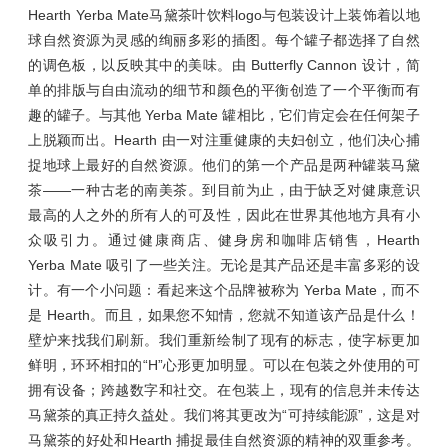
Hearth Yerba Mate马黛茶叶饮料logo与包装设计上装饰着以地
球自然资源为灵感的绚丽多彩的插图。每个罐子都选择了自然
的调色板，以反映其中的美味。由 Butterfly Cannon 设计，简
单的排版与自由流动的细节和颜色的平衡创造了一个平衡而有
趣的罐子。与其他 Yerba Mate 罐相比，它们肯定会在任何架子
上脱颖而出。Hearth 由一对注重健康的夫妇创立，他们决心捕
捉地球上最好的自然资源。他们的第一个产品是两种罐装马黛
茶——一种古老的南美茶。到目前为止，由于缺乏对健康意识
最高的人之外的所有人的可及性，因此在世界其他地方具有小
众吸引力。通过健康商店、健身房和咖啡店销售，Hearth
Yerba Mate 吸引了一些关注。无论是其产品还是丰富多彩的设
计。有一个小问题：看起来这个品牌被称为 Yerba Mate，而不
是 Hearth。而且，如果您不知情，您就不知道该产品是什么！
壁炉来找我们刷新。我们重新绘制了现有的标志，使字标更加
鲜明，环环相扣的“H”心形更加明显。可以在包装之外使用的可
拥有设备；跨越数字和社交。在包装上，现有的信息并未传达
马黛茶的真正持久益处。我们将其更改为“可持续能源”，这是对
马黛茶的好处和Hearth 捕捉最佳自然资源的精神的双重参考。