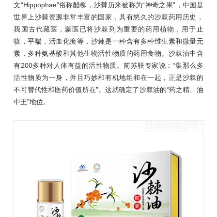
文“Hippophae”俗称醋柳，沙棘历来被称为“神奇之果”，中国是
世界上沙棘资源非常丰富的国家，具有悠久的沙棘药用历史，
我国古代藏医，蒙医已将沙棘列为重要的药用植物，用于止
咳，平喘，活血化瘀等，沙棘是一种含有多种维生素和微量元
素，多种氨基酸和其他生物活性物质的药用食物。沙棘油中含
有200多种对人体有益的活性物质。前苏联专家说：“集那么多
活性物质为一身，并且巧妙和有机地组和在一起，正是沙棘的
不可替代性和医药价值所在”。这就确定了沙棘油的“药之精、油
中王”地位。