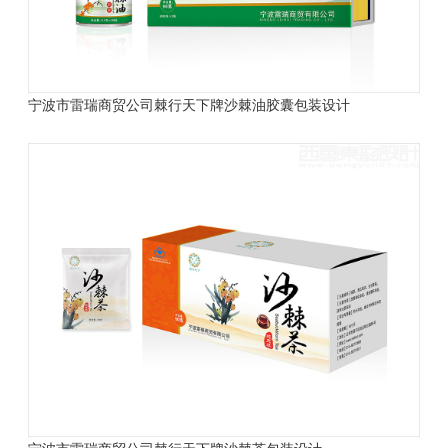
宁波市雷瑞商贸公司棘行天下牌沙棘油胶囊包装设计