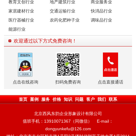
教育文创行业
地产建筑行业
商业服务业
家居建材行业
交通运输行业
快消品行业
医疗器械行业
农药化肥种子业
调味品行业
能源行业
欢迎通过以下方式免费咨询！
点击在线咨询
扫码免费咨询
点击直接通话
首页
案例
服务
价格
知识
问题
客户
我们
联系
北京西风东韵企业形象设计有限公司
值班手机：13910071367（同微信） E-mail：
dongyunkefu@126.com