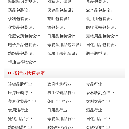
标牌标识导视设计
网站设计建设
食品包装设计
药品包装设计
保健品包装设计
农产品包装设计
饮料包装设计
茶叶包装设计
食用油包装设计
化妆品包装设计
酒包装设计
医疗器械包装设计
化肥农药包装设计
日用品包装设计
宠物用品包装设计
电子产品包装设计
母婴童用品包装设计
日化用品包装设计
纺织品包装设计
杂粮干果包装设计
瓶子瓶型设计
卡通吉祥物设计
按行业快速导航
连锁品牌行业
政府机构行业
食品行业
医疗医药行业
养生保健品行业
农林牧副渔行业
美容化妆品行业
茶叶产业行业
饮料饮品行业
食用油行业
日用品行业
酒品行业
宠物用品行业
母婴童用品行业
日化用品行业
纺织服装行业
it数码科技行业
金融投资行业