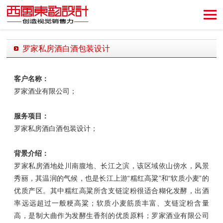
创造视觉销售力！
罗家私房酒白酒包装设计
发布时间：2018-05-12 19:20:31 发布者：西风东韵设计公司
客户名称：
罗家酒业有限公司；
服务项目：
罗家私房酒白酒包装设计；
背景介绍：
罗家私房酒地处川南腹地、长江之滨，该区域依山傍水，风景
秀丽，其温润的气候，也是长江上游“糯红高粱”和“软质小麦”的
优质产区。其中糯红高粱所含支链淀粉很适合糊化发酵，出酒
率远远超过一般粳高粱；软质小麦筋质丰富、支链淀粉含量
高，是制大曲作为发酵生香剂的优质原料；
罗家
酒业有限公司