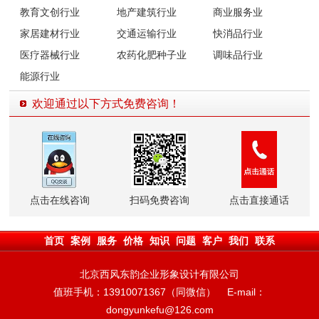
教育文创行业
地产建筑行业
商业服务业
家居建材行业
交通运输行业
快消品行业
医疗器械行业
农药化肥种子业
调味品行业
能源行业
欢迎通过以下方式免费咨询！
点击在线咨询
扫码免费咨询
点击直接通话
首页
案例
服务
价格
知识
问题
客户
我们
联系
北京西风东韵企业形象设计有限公司
值班手机：13910071367（同微信） E-mail：
dongyunkefu@126.com