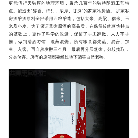
更凭借得天独厚的地理环境，秉承几百年的独特酿酒工艺特
点。酿造出“醇香、绵甜、浓厚、甘洌”的罗家
私房酒
。 罗家
私
房酒
酿酒原料全部采用五粮酿造，包括大米、高粱、糯米、玉
米及小麦。为了保证蒸馏原酒的高品质，在保留传统蒸馏特点
的基础上，更作了科学的改进，保留了手工翻撒、人力车手
推，做到清洒匀铺、混蒸混烧。所有粮食都先蒸、混合、加
曲、入窖。再自然发酵三个月，最后再分层蒸馏，分段摘取，
分类储存。所有的原酒都要经过地下酒窖自然老熟。