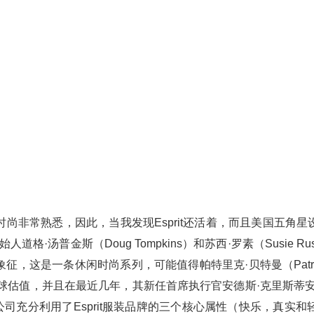
时尚非常熟悉，因此，当我发现Esprit还活着，而且美国五角
人道格·汤普金斯（Doug Tompkins）和苏西·罗素（Susi
，这是一条休闲时尚系列，可能值得帕特里克·贝特曼（Patric
估值，并且在最近几年，其新任首席执行官安德斯·克里斯蒂安森（And
计公司充分利用了
Esprit服装
品牌的三个核心属性（快乐，真实和