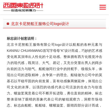
创造视觉销售力！
北京卡尼努船王服饰公司logo设计
发布时间：2018-06-04 19:29:14 发布者：西风东韵设计公司
标志设计创意说明：
北京卡尼努船王服饰有限公司logo设计以航船的各种元素与
KANINU CHUANWANG首写字母母“K”设计而成，巧妙的艺术感
变化将其演绎出人性化的十足动感。整体拥有西方化视觉冲击
力的现代感，既简洁、大气、易记，又充分突显出男人的阔步
向前的活力与朝气。船舵做同行业中的持舵手、领领头羊，体
现出公司的进取精神，永争第一的理念。船锚做为公司中的莫
基石以平稳牢固的向前发展，富有动感像两侧延伸，体现出公
司文化的浓厚。以强烈的动感代表公司活泼的生命力与创造
力。螺旋桨寓意着公司不断开拓进取，勇往直前的精神。标志
整体容纳了眼晴的形象代表公司的敏锐观察力，洞察市场动
态。标志由船舵、船船锚、螺螺旋桨、眼睛四部分设计而成，