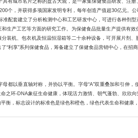
落于具有城市名片之称的盘古大观，是一家集保健食品研发、注
达200个，并获得多项国家发明专利，每年创造产值超30亿元。
GMP标准配套建立了分析检测中心和工艺研发中心，可进行各种剂
证和生产工艺等方面的研究工作。为保健食品批量生产提供有效
液分装机、包衣机及恒温恒湿箱等二十余种设备，可开展片剂、
了“利享”系列保健食品，筹备建立了保健食品营销中心，在招商
。
字母都以垂直轴对称，并协以平衡。字母“A”双重叠加和引伸，
命之环-DNA象征生命健康，体现活力激情、朝气蓬勃、欣欣
的平衡，标志设计的标准色是绿色和橙色，绿色代表生命和健