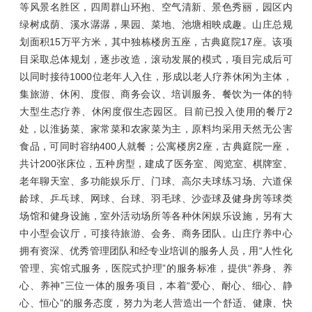
等风景名胜区，四周群山环抱、空气清新、景色秀丽，园区内
绿树成荫、溪水潺潺，果园、菜地、池塘相映成趣。山庄总规
划面积15万平方米，其中独栋楼房五座，古典庭院17座。该项
目采取总体规划，逐步改造，滚动发展的模式，项目完成后可
以同时接待1000位老年人入住，形成以老人疗养休闲为主体，
集旅游、休闲、度假、商务会议、培训服务、餐饮为一体的特
大型生态疗养、休闲度假生态园区。目前已投入使用的餐厅2
处，以淮扬菜、家常菜和农家菜为主，原料均采用天然无公害
食品，可同时容纳400人就餐；公寓楼房2座，古典庭院一座，
共计200张床位，五种房型，建成了医务室、阅览室、棋牌室、
老年聊天室、多功能娱乐厅、门球、高尔夫球练习场、六道保
龄球、乒乓球、网球、台球、羽毛球、沙壶球及健身房等球类
场馆和健身设施，室外活动场所等各种休闲娱乐设施，另有大
中小型会议厅，可接待旅游、会务、商务团队。山庄疗养中心
拥有资深、优秀管理团队和经专业培训的服务人员，用“人性化
管理、宾馆式服务，医院式护理”的服务标准，提供“养身、养
心、养神”三位一体的服务项目，本着“爱心、耐心、细心、静
心、恒心”的服务态度，努力为老人营造出一个舒适、健康、快