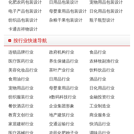
化肥农药包装设计
日用品包装设计
宠物用品包装设计
电子产品包装设计
母婴童用品包装设计
日化用品包装设计
纺织品包装设计
杂粮干果包装设计
瓶子瓶型设计
卡通吉祥物设计
按行业快速导航
连锁品牌行业
政府机构行业
食品行业
医疗医药行业
养生保健品行业
农林牧副渔行业
美容化妆品行业
茶叶产业行业
饮料饮品行业
食用油行业
日用品行业
酒品行业
宠物用品行业
母婴童用品行业
日化用品行业
纺织服装行业
it数码科技行业
金融投资行业
餐饮酒店行业
企业集团形象
工业制造业
教育文创行业
地产建筑行业
商业服务业
家居建材行业
交通运输行业
快消品行业
医疗器械行业
农药化肥种子业
调味品行业