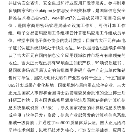
并提供安全咨询、安全集成和行业应用开发等服务。参与制定
多项国家和行业pki/pmi及信息安全相关标准，是国家信息安全
标准技术委员会wg3、wg4和wg7的主要成员和子项目召集单
位，是国家商用密码管理局基础设施工作组、可信计算工作
组、电子交易密码应用工作组和云计算密码应用工作组成员单
位。根据中国电子商务协会的统计数据：目前吉大正元在pki电
子证书认证系统领域处于领先地位。idc数据报告也连续多年确
认了吉大正元在国内信息安全应用领域软件市场占有率领先的
地位。吉大正元现已拥有88项自主知识产权，99项资质证书，
是国家密码管理局认定的首批商用密码产品生产定点单位和销
售许可单位，国家火炬计划软件产业基地骨干企业，“十五”国家
863计划成果产业化基地，国家规划布局内重点软件企业。吉大
正元是国家人事部和全国博士后管理委员会批准的企业博士后
科研工作站，具有国家保密局颁发的涉及国家秘密的计算机信
息系统集成资质（甲级），涉及国家秘密的计算机信息系统集
成单项（软件开发）资质，信息产业部颁发的计算机信息系统
集成一级资质，并通过了iso9001质量体系认证。吉大正元始终
坚持技术创新，以密码技术为核心，打造安全基础类、应用安