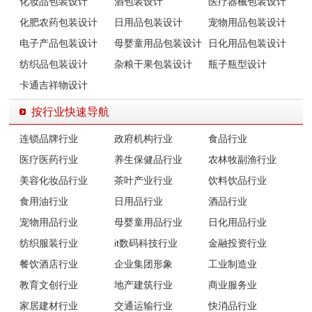
化妆品包装设计
酒包装设计
医疗器械包装设计
化肥农药包装设计
日用品包装设计
宠物用品包装设计
电子产品包装设计
母婴童用品包装设计
日化用品包装设计
纺织品包装设计
杂粮干果包装设计
瓶子瓶型设计
卡通吉祥物设计
按行业快速导航
连锁品牌行业
政府机构行业
食品行业
医疗医药行业
养生保健品行业
农林牧副渔行业
美容化妆品行业
茶叶产业行业
饮料饮品行业
食用油行业
日用品行业
酒品行业
宠物用品行业
母婴童用品行业
日化用品行业
纺织服装行业
it数码科技行业
金融投资行业
餐饮酒店行业
企业集团形象
工业制造业
教育文创行业
地产建筑行业
商业服务业
家居建材行业
交通运输行业
快消品行业