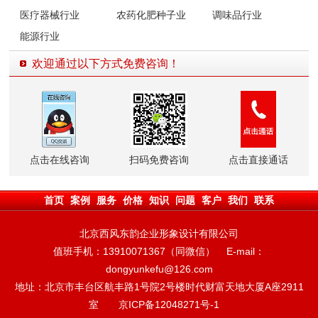
医疗器械行业
农药化肥种子业
调味品行业
能源行业
欢迎通过以下方式免费咨询！
点击在线咨询
扫码免费咨询
点击直接通话
首页
案例
服务
价格
知识
问题
客户
我们
联系
北京西风东韵企业形象设计有限公司
值班手机：13910071367（同微信） E-mail：
dongyunkefu@126.com
地址：北京市丰台区航丰路1号院2号楼时代财富天地大厦A座2911
室
京ICP备12048271号-1