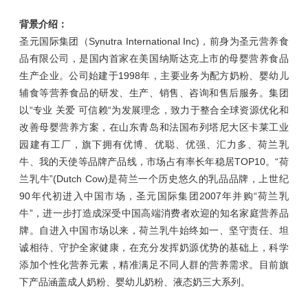
背景介绍：
圣元国际集团（Synutra International Inc)，前身为圣元营养食
品有限公司，是国内首家在美国纳斯达克上市的母婴营养食品
生产企业。公司始建于1998年，主要业务为配方奶粉、婴幼儿
辅食等营养食品的研发、生产、销售、咨询和售后服务。集团
以“专业 关爱 可信赖“为发展理念，致力于整合全球资源优化和
改善母婴营养方案，在山东青岛和法国布列塔尼大区卡莱工业
园建有工厂，旗下拥有优博、优聪、优强、汇力多、荷兰乳
牛、我的天使等品牌产品线，市场占有率长年稳居TOP10。“荷
兰乳牛”(Dutch Cow)是荷兰一个历史悠久的乳品品牌，上世纪
90年代初进入中国市场，圣元国际集团2007年并购“荷兰乳
牛”，进一步打造成深受中国高端消费者欢迎的知名家庭营养品
牌。自进入中国市场以来，荷兰乳牛始终如一、坚守责任、坦
诚相待、守护全家健康，在充分发挥奶源优势的基础上，科学
添加个性化营养元素，精准满足不同人群的营养需求。目前旗
下产品涵盖成人奶粉、婴幼儿奶粉、液态奶三大系列。