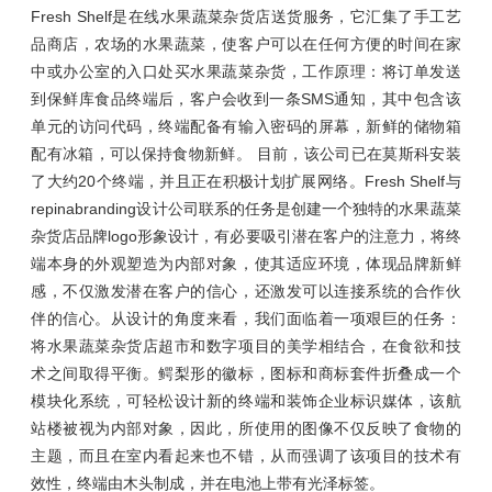
Fresh Shelf是在线水果蔬菜杂货店送货服务，它汇集了手工艺
品商店，农场的水果蔬菜，使客户可以在任何方便的时间在家
中或办公室的入口处买水果蔬菜杂货，工作原理：将订单发送
到保鲜库食品终端后，客户会收到一条SMS通知，其中包含该
单元的访问代码，终端配备有输入密码的屏幕，新鲜的储物箱
配有冰箱，可以保持食物新鲜。 目前，该公司已在莫斯科安装
了大约20个终端，并且正在积极计划扩展网络。Fresh Shelf与
repinabranding设计公司联系的任务是创建一个独特的水果蔬菜
杂货店品牌logo形象设计，有必要吸引潜在客户的注意力，将终
端本身的外观塑造为内部对象，使其适应环境，体现品牌新鲜
感，不仅激发潜在客户的信心，还激发可以连接系统的合作伙
伴的信心。从设计的角度来看，我们面临着一项艰巨的任务：
将水果蔬菜杂货店超市和数字项目的美学相结合，在食欲和技
术之间取得平衡。鳄梨形的徽标，图标和商标套件折叠成一个
模块化系统，可轻松设计新的终端和装饰企业标识媒体，该航
站楼被视为内部对象，因此，所使用的图像不仅反映了食物的
主题，而且在室内看起来也不错，从而强调了该项目的技术有
效性，终端由木头制成，并在电池上带有光泽标签。