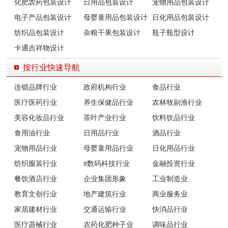
化肥农药包装设计
日用品包装设计
宠物用品包装设计
电子产品包装设计
母婴童用品包装设计
日化用品包装设计
纺织品包装设计
杂粮干果包装设计
瓶子瓶型设计
卡通吉祥物设计
按行业快速导航
连锁品牌行业
政府机构行业
食品行业
医疗医药行业
养生保健品行业
农林牧副渔行业
美容化妆品行业
茶叶产业行业
饮料饮品行业
食用油行业
日用品行业
酒品行业
宠物用品行业
母婴童用品行业
日化用品行业
纺织服装行业
it数码科技行业
金融投资行业
餐饮酒店行业
企业集团形象
工业制造业
教育文创行业
地产建筑行业
商业服务业
家居建材行业
交通运输行业
快消品行业
医疗器械行业
农药化肥种子业
调味品行业