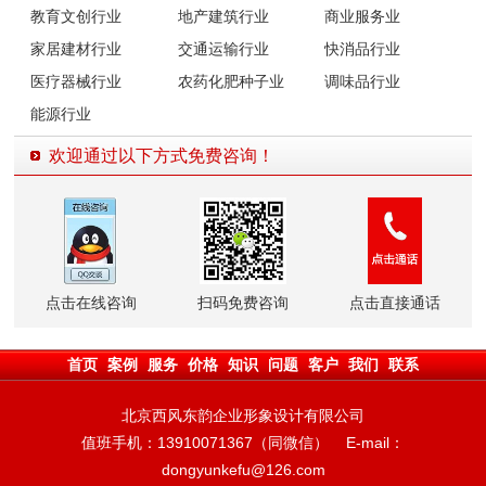
教育文创行业
地产建筑行业
商业服务业
家居建材行业
交通运输行业
快消品行业
医疗器械行业
农药化肥种子业
调味品行业
能源行业
欢迎通过以下方式免费咨询！
点击在线咨询
扫码免费咨询
点击直接通话
首页
案例
服务
价格
知识
问题
客户
我们
联系
北京西风东韵企业形象设计有限公司
值班手机：13910071367（同微信） E-mail：
dongyunkefu@126.com